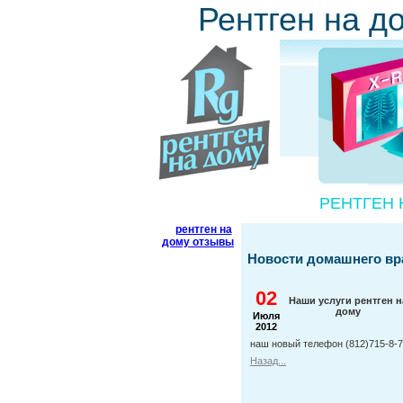
Рентген на д
РЕНТГЕН 
рентген на
дому отзывы
Новости домашнего вр
02
Наши услуги рентген н
дому
Июля
2012
наш новый телефон (812)715-8-
Назад...